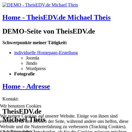
Home - TheisEDV.de Michael Theis
DEMO-Seite von TheisEDV.de
Schwerpunkte meiner Tätigkeit:
individuelle Homepage-Erstellung
Joomla
Jimdo
Wordpress
Fotografie
Home - Adresse
Kontakt:
Wir benutzen Cookies
TheisEDV.de
Wir nutzen Cookies auf unserer Website. Einige von ihnen sind
Michael Theis
essenziell für den Betrieb der Seite, während andere uns helfen, diese
Website und die Nutzererfahrung zu verbessern (Tracking Cookies).
Am Römerberg 2
Sie können selbst entscheiden, ob Sie die Cookies zulassen möchten.