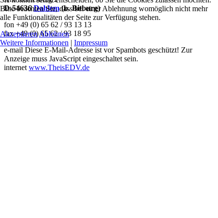
D-54636
Dahlem
(b. Bitburg)
Bitte beachten Sie, dass bei einer Ablehnung womöglich nicht mehr
alle Funktionalitäten der Seite zur Verfügung stehen.
fon +49 (0) 65 62 / 93 13 13
fax +49 (0) 65 62 / 93 18 95
Akzeptieren
Ablehnen
Weitere Informationen
|
Impressum
e-mail
Diese E-Mail-Adresse ist vor Spambots geschützt! Zur
Anzeige muss JavaScript eingeschaltet sein.
internet
www.TheisEDV.de