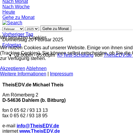
Nach Monat
Nach Woche
Heute
Gehe zu Monat
Gehe zu Monat
Vorheriger Tag
Wir benutzen Cookies
Donnerstag 20 Februar 2025
Folgetag
Wir nutzen Cookies auf unserer Website. Einige von ihnen sind
(Tracking Cookies). Sie können selbst entscheiden, ob Sie die
02:00pm - 05:00pm
Ki-Test-Schulung
von
TheisEDV.de 
zur Verfügung stehen.
Akzeptieren
Ablehnen
Weitere Informationen
|
Impressum
TheisEDV.de Michael Theis
Am Römerberg 2
D-54636 Dahlem (b. Bitburg)
fon 0 65 62 / 93 13 13
fax 0 65 62 / 93 18 95
e-mail
info@TheisEDV.de
internet
www.TheisEDV.de