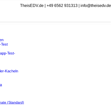
TheisEDV.de | +49 6562 931313 | info@theisedv.de
en
-Test
app-Test-
der-Kacheln
ia
imate (Standard)