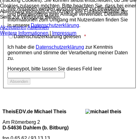
(Tracking Cookies). Sie können selbst entscheiden, ob Sie die
Cookies zulassen möchten. Bitte beachten Sie, dass bei einer
Ihre Angaben werden ausschließlich zur Bearbeitung
Ablehnung womöglich nicht mehr alle Funktionalitäten der
und Beantwortung Ihrer Anfrage verwendet. Detaillierte
Seite zur Verfügung stehen.
Informationen zum Umgang mit Nutzerdaten finden Sie
in unserer
Datenschutzerklärung
.
Akzeptieren
Ablehnen
Weitere Informationen
|
Impressum
Datenschutzerklärung gelesen
Ich habe die
Datenschutzerklärung
zur Kenntnis
genommen und stimme der Verarbeitung meiner Daten
zu.
Honeypot, bitte lassen Sie dieses Feld leer
TheisEDV.de Michael Theis
Am Römerberg 2
D-54636 Dahlem (b. Bitburg)
fon 0 65 62 / 93 13 13