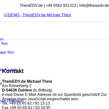
TheisEDV.de | +49 6562 931313 | info@theisedv.de
Aktuelle Seite:
Home
Kontakt
en
-Test
app-Test-
Kontakt
der-Kacheln
TheisEDV.de Michael Theis
ia
Am Römerberg 2
D-54636 Dahlem
(b. Bitburg)
e-mail
Diese E-Mail-Adresse ist vor Spambots geschützt! Zur
Anzeige muss JavaScript eingeschaltet sein.
imate (Standard)
Tel. +49 (0) 65 62 / 93 13 13
Fax +49 (0) 65 62 / 93 18 95